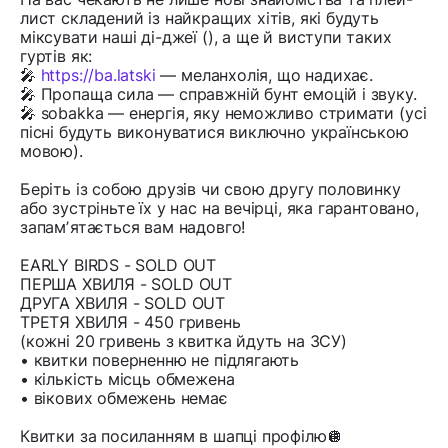
лист складений із найкращих хітів, які будуть
міксувати наші ді-джеї (), а ще й виступи таких
гуртів як:
🎤
https://ba.latski
— меланхолія, що надихає.
🎤 Пропаща сила — справжній бунт емоцій і звуку.
🎤 sobakka — енергія, яку неможливо стримати (усі
пісні будуть виконуватися виключно українською
мовою).
Беріть із собою друзів чи свою другу половинку
або зустріньте їх у нас на вечірці, яка гарантовано,
запамʼятається вам надовго!
EARLY BIRDS - SOLD OUT
ПЕРША ХВИЛЯ - SOLD OUT
ДРУГА ХВИЛЯ - SOLD OUT
ТРЕТЯ ХВИЛЯ - 450 гривень
(кожні 20 гривень з квитка йдуть на ЗСУ)
• квитки поверненню не підлягають
• кількість місць обмежена
• вікових обмежень немає
Квитки за посиланням в шапці профілю🪩