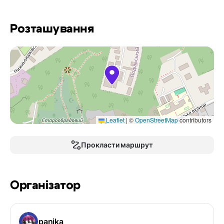
Розташування
Leaflet
|
©
OpenStreetMap
contributors
Прокласти маршрут
Організатор
panika