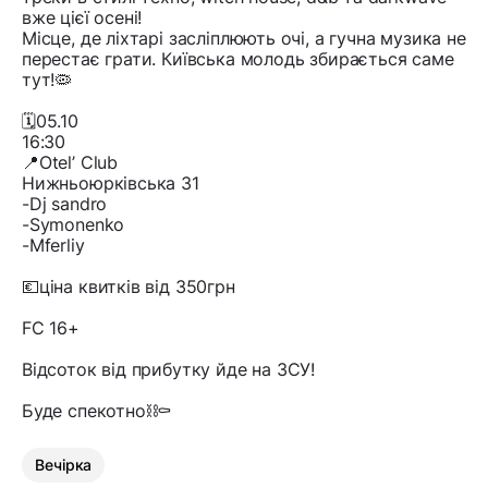
вже цієї осені!
Місце, де ліхтарі засліплюють очі, а гучна музика не
перестає грати. Київська молодь збирається саме
тут!🦠
🗓️05.10
16:30
📍Otel’ Club
Нижньоюрківська 31
-Dj sandro
-Symonenko
-Mferliy
💶ціна квитків від 350грн
FC 16+
Відсоток від прибутку йде на ЗСУ!
Буде спекотно⛓️⚰️
Вечірка