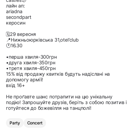
castles🌙
лайн ап:
ariadna
secondpart
керосин
🗓️29 вересня
📍Нижньоюрківська 31,otel’club
🕐16.30
•перша хвиля-300грн
•друга хвиля-350грн
•третя хвиля-450грн
15% від продажу квитків будуть надіслані на
допомогу армії!
вхід 16+
Не проґавте шанс потрапити на цю унікальну
подію! Запрошуйте друзів, беріть з собою позитив і
готуйтеся до божевілля на танцполі!
Party
Concert