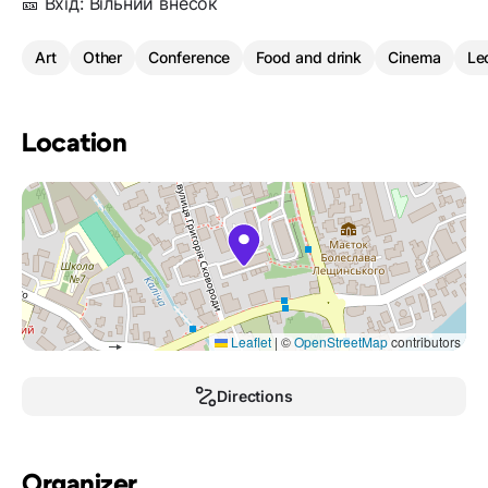
🎫 Вхід: Вільний внесок
Art
Other
Conference
Food and drink
Cinema
Le
Location
Leaflet
|
©
OpenStreetMap
contributors
Directions
Organizer