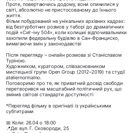
Проте, повертаючись додому, вони опинилися у
світі, абсолютно не пристосованому до їхнього
життя.
Фільм побудований на унікальних архівних кадрах:
від безтурботних розмов у таборі до драматичних
подій «Сит-іну 504», коли колишні відпочивальники
захопили федеральну будівлю в Сан-Франциско,
вимагаючи змін у законодавстві
Після перегляду – онлайн розмова зі Станіславом
Туріною.
Художником, куратором, співзасновником
мистецької групи Open Group (2012–2019) та студії
ateliernormalno.
Поговоримо про те, як приватний досвід свободи
перетворився на масштабний політичний рух, що
змінив світові стандарти доступності
*Перегляд фільму в оригіналі із українськими
субтитрами
📅 Коли: 26.04 о 18:00
📍Де: вул. Г. Сковороди, 25