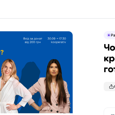
P
Чо
кр
го