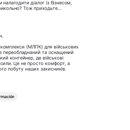
 налагодити діалог із бізнесом,
 Прикольно? Тож приходьте…
н.
і комплекси (МЛПК) для військових
це переобладнаний та оснащений
ий контейнер, де військові
 сили. Це не просто комфорт, а
ого побуту наших захисників.
rmación