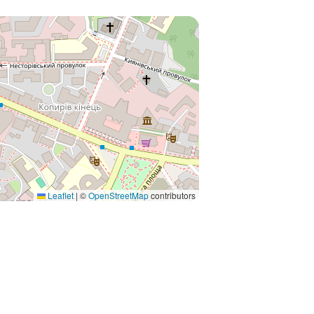
Leaflet
|
©
OpenStreetMap
contributors