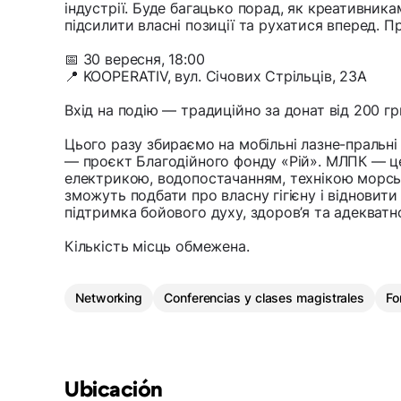
індустрії. Буде багацько порад, як креативникам
підсилити власні позиції та рухатися вперед.
📅 30 вересня, 18:00
📍 KOOPERATIV, вул. Січових Стрільців, 23A
Вхід на подію — традиційно за донат від 200 гр
Цього разу збираємо на мобільні лазне-пральн
— проєкт Благодійного фонду «Рій». МЛПК — 
електрикою, водопостачанням, технікою морськ
зможуть подбати про власну гігієну і відновити
підтримка бойового духу, здоров’я та адекватн
Кількість місць обмежена.
Networking
Conferencias y clases magistrales
Fo
Ubicación