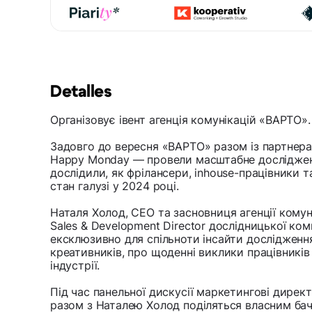
Detalles
Організовує івент агенція комунікацій «ВАРТО»
Задовго до вересня «ВАРТО» разом із партнера
Happy Monday — провели масштабне дослідженн
дослідили, як фрілансери, inhouse-працівники 
стан галузі у 2024 році.
Наталя Холод, CEO та засновниця агенції комун
Sales & Development Director дослідницької ком
ексклюзивно для спільноти інсайти дослідженн
креативників, про щоденні виклики працівників 
індустрії.
Під час панельної дискусії маркетингові дирек
разом з Наталею Холод поділяться власним бач