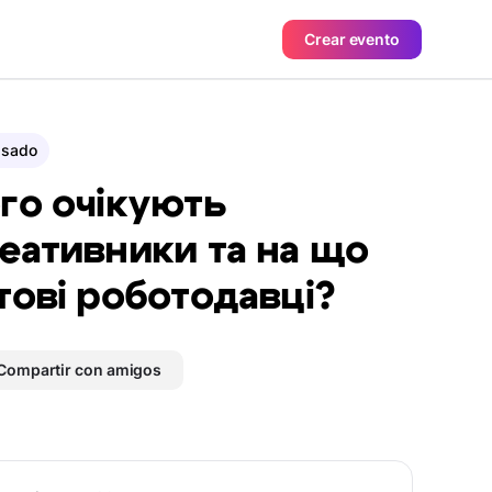
Crear evento
asado
го очікують
еативники та на що
тові роботодавці?
Compartir con amigos