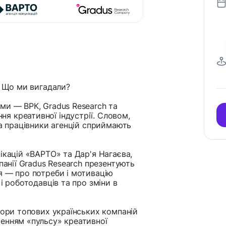
. Що ми вигадали?
ми — ВРК, Gradus Research та
я креативної індустрії. Словом,
та працівники агенцій сприймають
ікацій «ВАРТО» та Дар'я Нагаєва,
панії Gradus Research презентують
я — про потреби і мотивацію
і роботодавців та про зміни в
тори топових українських компаній
енням «пульсу» креативної