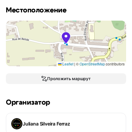
Местоположение
Leaflet
|
©
OpenStreetMap
contributors
Проложить маршрут
Организатор
Juliana Silveira Ferraz