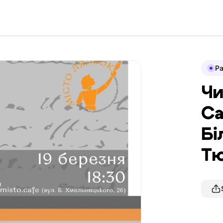
P
Чи
Са
Бі
Тю