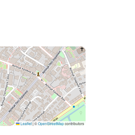
Leaflet
|
©
OpenStreetMap
contributors