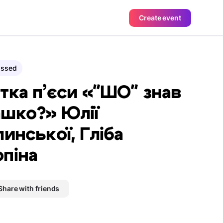
Create event
assed
тка п’єси «"ШО" знав
шко?» Юлії
линської, Гліба
піна
Share with friends