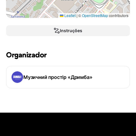
Leaflet
|
©
OpenStreetMap
contributors
Instruções
Organizador
Музичний простір «Дримба»