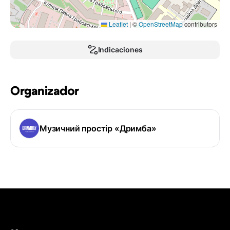
Leaflet
|
©
OpenStreetMap
contributors
Indicaciones
Organizador
Музичний простір «Дримба»