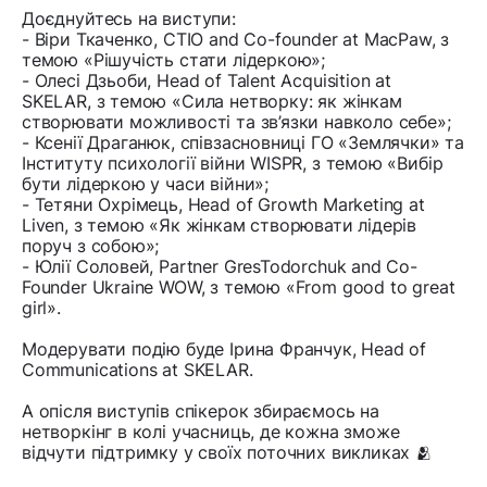
Доєднуйтесь на виступи:
- Віри Ткаченко, CTIO and Co-founder at MacPaw, з
темою «Рішучість стати лідеркою»;
- Олесі Дзьоби, Head of Talent Acquisition at
SKELAR, з темою «Сила нетворку: як жінкам
створювати можливості та зв’язки навколо себе»;
- Ксенії Драганюк, співзасновниці ГО «Землячки» та
Інституту психології війни WISPR, з темою «Вибір
бути лідеркою у часи війни»;
- Тетяни Охрімець, Head of Growth Marketing at
Liven, з темою «Як жінкам створювати лідерів
поруч з собою»;
- Юлії Соловей, Partner GresTodorchuk and Co-
Founder Ukraine WOW, з темою «From good to great
girl».
Модерувати подію буде Ірина Франчук, Head of
Communications at SKELAR.
А опісля виступів спікерок збираємось на
нетворкінг в колі учасниць, де кожна зможе
відчути підтримку у своїх поточних викликах 🫂