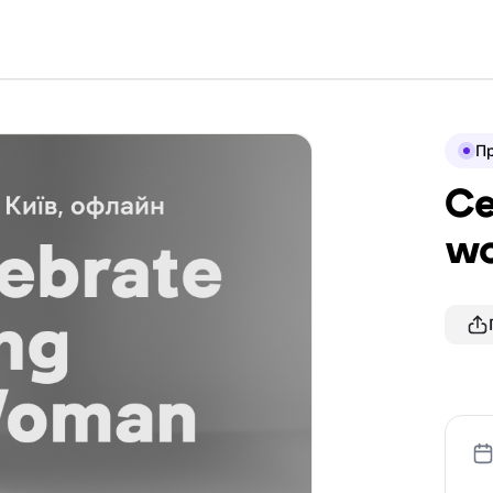
П
Ce
w