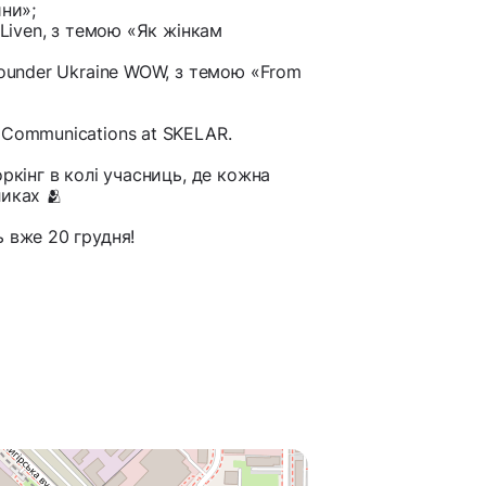
йни»;
 Liven, з темою «Як жінкам
Founder Ukraine WOW, з темою «From
 Communications at SKELAR.
ркінг в колі учасниць, де кожна
иках 🫂
 вже 20 грудня!