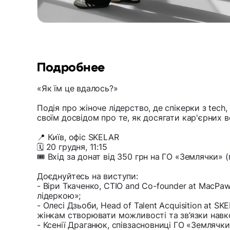
Подробнее
«Як їм це вдалось?»
Подія про жіноче лідерство, де спікерки з tech,
своїм досвідом про те, як досягати кар'єрних 
📍 Київ, офіс SKELAR
🗓 20 грудня, 11:15
🎟 Вхід за донат від 350 грн на ГО «Землячки» 
Доєднуйтесь на виступи:
- Віри Ткаченко, CTIO and Co-founder at MacPaw
лідеркою»;
- Олесі Дзьоби, Head of Talent Acquisition at S
жінкам створювати можливості та зв’язки навк
- Ксенії Драганюк, співзасновниці ГО «Землячки