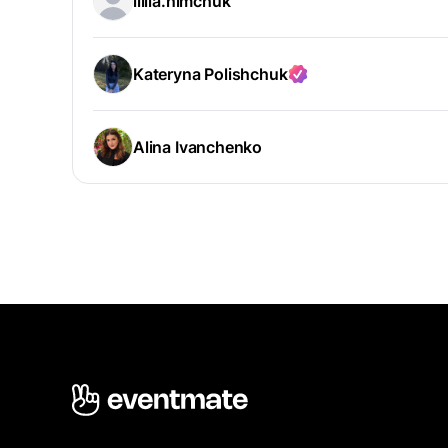
liliia.nimchuk
Kateryna Polishchuk
Alina Ivanchenko