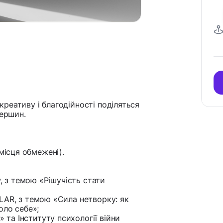
 креативу і благодійності поділяться
вершин.
(місця обмежені).
, з темою «Рішучість стати
KELAR, з темою «Сила нетворку: як
оло себе»;
» та Інституту психології війни