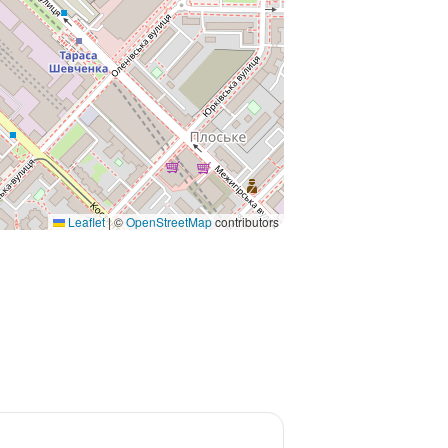
Leaflet
|
©
OpenStreetMap
contributors