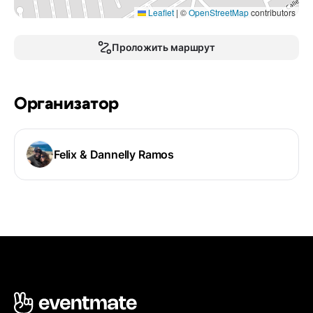
Leaflet
|
©
OpenStreetMap
contributors
Проложить маршрут
Организатор
Felix & Dannelly Ramos