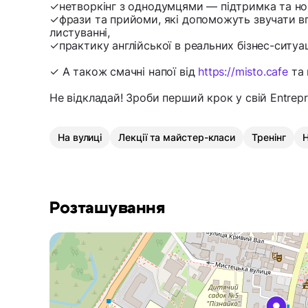
✓нетворкінг з однодумцями — підтримка та нов
✓фрази та прийоми, які допоможуть звучати вп
листуванні,
✓практику англійської в реальних бізнес-ситуац
✓ А також смачні напої від
https://misto.cafe
та 
Не відкладай! Зроби перший крок у свій Entrepr
На вулиці
Лекції та майстер-класи
Тренінг
Н
Розташування