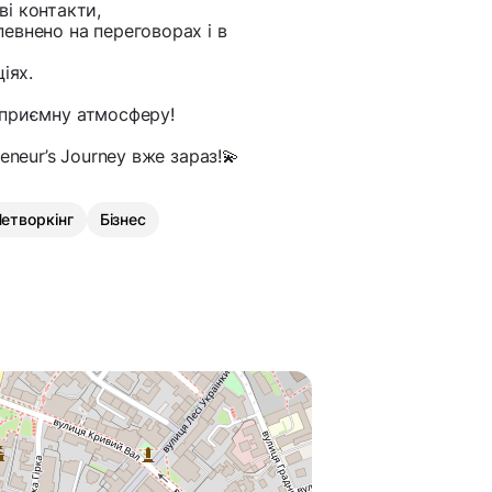
і контакти,
евнено на переговорах і в
іях.
приємну атмосферу!
eneur’s Journey вже зараз!💫
етворкінг
Бізнес