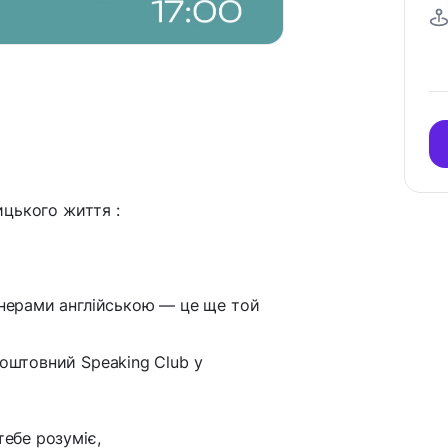
ницького життя :
ртнерами англійською — це ще той
коштовний Speaking Club у
тебе розуміє,