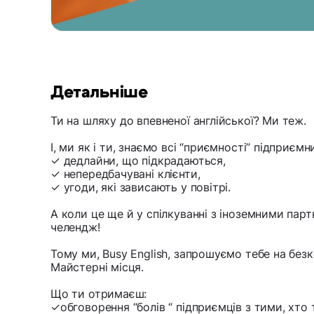
Детальніше
Ти на шляху до впевненої англійської? Ми теж.
І, ми як і ти, знаємо всі “приємності” підприєм
✓ дедлайни, що підкрадаються,
✓ непередбачувані клієнти,
✓ угоди, які зависають у повітрі.
А коли це ще й у спілкуванні з іноземними па
челендж!
Тому ми, Busy English, запрошуємо тебе на без
Майстерні місця.
Що ти отримаєш:
✓обговорення “болів “ підприємців з тими, хто 