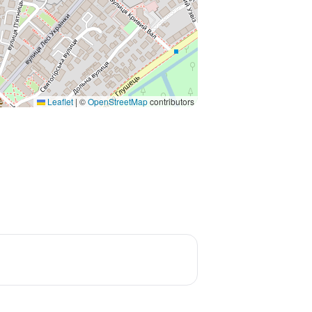
Leaflet
|
©
OpenStreetMap
contributors