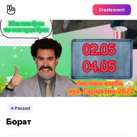
Create event
Passed
Борат