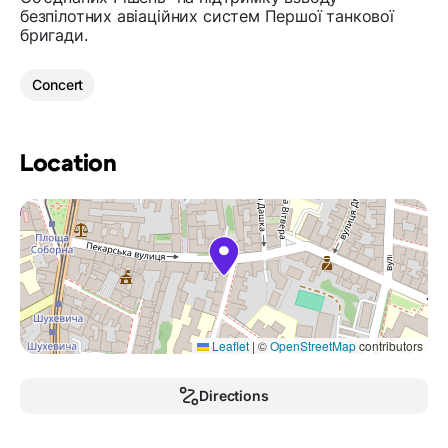
безпілотних авіаційних систем Першої танкової
бригади.
Concert
Location
Leaflet
|
©
OpenStreetMap
contributors
Directions