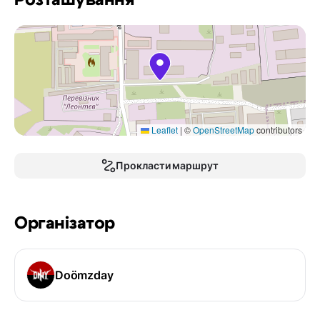
Розташування
Leaflet
|
©
OpenStreetMap
contributors
Прокласти маршрут
Організатор
Doömzday