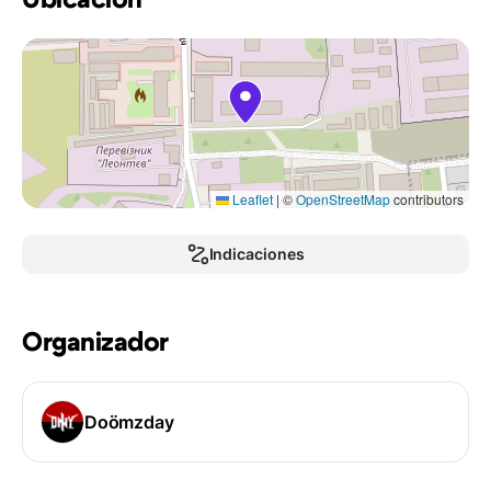
Ubicación
Leaflet
|
©
OpenStreetMap
contributors
Indicaciones
Organizador
Doömzday