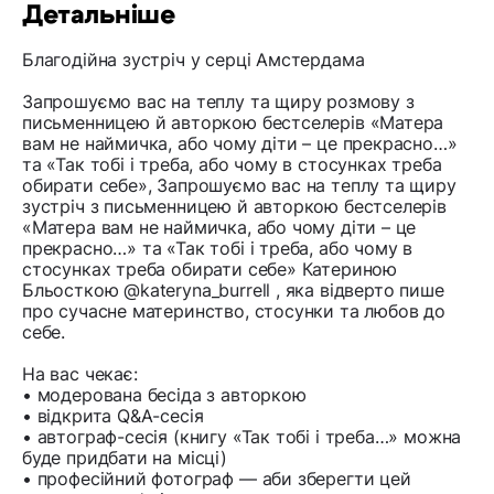
Детальніше
Благодійна зустріч у серці Амстердама
Запрошуємо вас на теплу та щиру розмову з
письменницею й авторкою бестселерів «Матера
вам не наймичка, або чому діти – це прекрасно…»
та «Так тобі і треба, або чому в стосунках треба
обирати себе», Запрошуємо вас на теплу та щиру
зустріч з письменницею й авторкою бестселерів
«Матера вам не наймичка, або чому діти – це
прекрасно…» та «Так тобі і треба, або чому в
стосунках треба обирати себе» Катериною
Бльосткою @kateryna_burrell , яка відверто пише
про сучасне материнство, стосунки та любов до
себе.
На вас чекає:
• модерована бесіда з авторкою
• відкрита Q&A-сесія
• автограф-сесія (книгу «Так тобі і треба…» можна
буде придбати на місці)
• професійний фотограф — аби зберегти цей