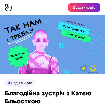
Додати подію
Подія минула
Благодійна зустріч з Катєю
Бльосткою