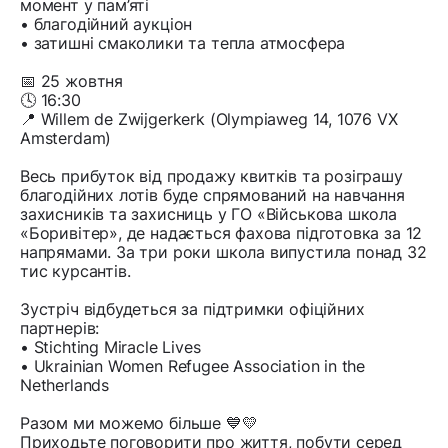
момент у пам’яті
• благодійний аукціон
• затишні смаколики та тепла атмосфера
📅 25 жовтня
🕓 16:30
📍 Willem de Zwijgerkerk (Olympiaweg 14, 1076 VX
Amsterdam)
Весь прибуток від продажу квитків та розіграшу
благодійних лотів буде спрямований на навчання
захисників та захисниць у ГО «Військова школа
«Боривітер», де надається фахова підготовка за 12
напрямами. За три роки школа випустила понад 32
тис курсантів.
Зустріч відбудеться за підтримки офіційних
партнерів:
• Stichting Miracle Lives
• Ukrainian Women Refugee Association in the
Netherlands
Разом ми можемо більше 💙💛
Приходьте поговорити про життя, побути серед