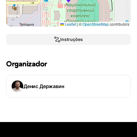
Leaflet
|
©
OpenStreetMap
contributors
Instruções
Organizador
Денис Державин