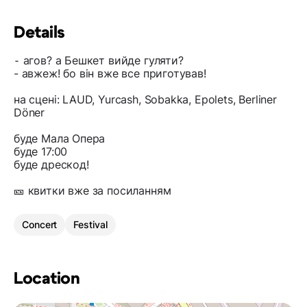
Details
⁃ агов? а Бешкет вийде гуляти?
- авжеж! бо він вже все приготував!
на сцені: LAUD, Yurcash, Sobakka, Epolets, Berliner
Döner
буде Мала Опера
буде 17:00
буде дрескод!
🎫 квитки вже за посиланням
Concert
Festival
Location