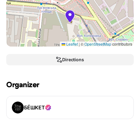
Leaflet
|
©
OpenStreetMap
contributors
Directions
Organizer
БÉШКЕТ