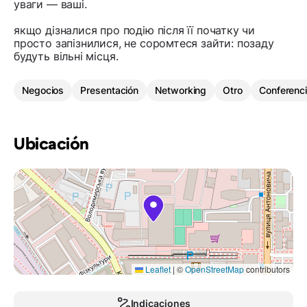
уваги — ваші.
якщо дізналися про подію після її початку чи
просто запізнилися, не соромтеся зайти: позаду
будуть вільні місця.
Negocios
Presentación
Networking
Otro
Conferenci
Ubicación
Leaflet
|
©
OpenStreetMap
contributors
Indicaciones