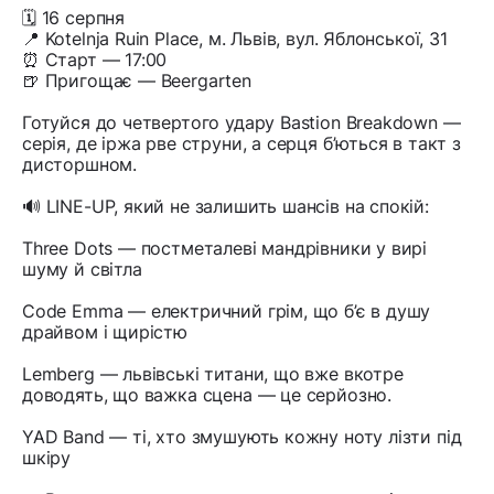
🗓 16 серпня
📍 Kotelnja Ruin Place, м. Львів, вул. Яблонської, 31
⏰ Старт — 17:00
🍺 Пригощає — Beergarten
Готуйся до четвертого удару Bastion Breakdown —
серія, де іржа рве струни, а серця б’ються в такт з
дисторшном.
🔊 LINE-UP, який не залишить шансів на спокій:
Three Dots — постметалеві мандрівники у вирі
шуму й світла
Code Emma — електричний грім, що б’є в душу
драйвом і щирістю
Lemberg — львівські титани, що вже вкотре
доводять, що важка сцена — це серйозно.
YAD Band — ті, хто змушують кожну ноту лізти під
шкіру