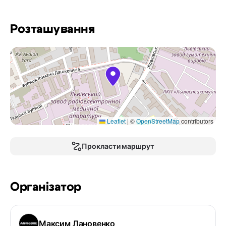
Розташування
Leaflet
|
©
OpenStreetMap
contributors
Прокласти маршрут
Організатор
Максим Лановенко