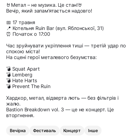
🤘Метал – не музика. Це стан!🤘
Вечір, який запам’ятається надовго!
📅 17 травня
📍 Котельня Ruin Bar (вул. Яблонської, 31)
⏰ Початок о 17:00
Час зруйнувати укріплення тиші — третій удар по
спокою міста!
На сцені герої металевого безумства:
💣 Squat Apart
💣 Lemberg
💣 Hate Harts
💣 Prevent The Ruin
Хардкор, метал, відверта лють — без фільтрів і
жалю.
Bastion Breakdown vol. 3 — це не концерт. Це
вторгнення.
Вечірка
Фестиваль
Концерт
Інше