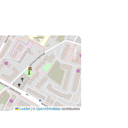
Leaflet
|
©
OpenStreetMap
contributors