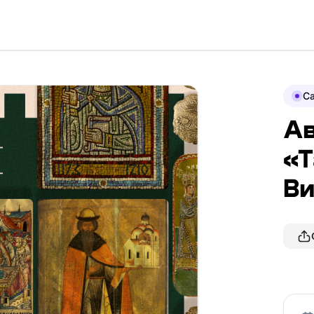
Ca
Ав
«Т
Ви