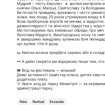
Мудрий – тесть Європи» 🔸 архівні матеріали е
княгині Ользі, Малуші, Святославу та Володими
Ви почуєте правдиву, вражаючу і часто замовч
жінки, яка понад 20 років утримувала владу в Ки
Вона приборкала ворогів не мечем, а мудрістю.
далекоглядності та жіночого лідерства у жорст
Ми поговоримо про князівські обряди, про меч
Ярослава Мудрого, Вишгородську ікону та святі
А завершимо мандрівку зупинкою біля легендар
що зцілює тіло й душу.
🎫 Квитки можна придбати окремо або в складі
🗝️ А деякі секрети ми відкриємо лише тим, хто
🎟 Вхід на фестиваль — вільний!
Деякі активності (майстер-класи, дитячі квест
додаткову плату.
💡 Увага: вхід до парку Межигір’я — за окреми
адміністрації парку.
Feira
Festival
Excursão