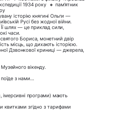
кспедиції 1934 року 🔸 пам’ятник
ру
увану історію княгині Ольги —
ївській Русі без жодної війни.
 Її шлях — це приклад сили,
окі часи.
 святого Бориса, монетний двір
сть місць, що дихають історією.
ної Дзвонкової криниці — джерела,
 Музейного вікенду.
 поїде з нами…
и, імерсивні програми) мають
ми квитками згідно з тарифами