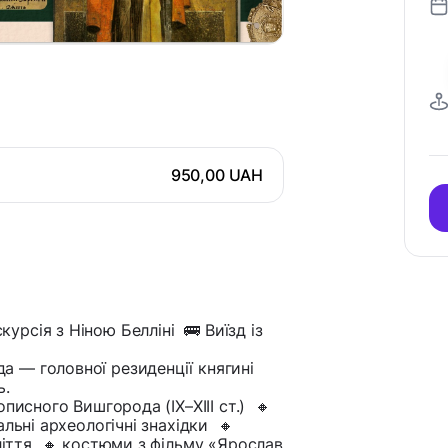
950,00 UAH
рсія з Ніною Белліні 🚌 Виїзд із
 — головної резиденції княгині
ь.
писного Вишгорода (IX–XIII ст.) 🔸
льні археологічні знахідки 🔸
оліття 🔸 костюми з фільму «Ярослав