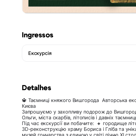
Ingressos
Екскурсія
Detalhes
🔱 Таємниці княжого Вишгорода Авторська екску
Києва
Запрошуємо у захопливу подорож до Вишгорода
Ольги, міста скарбів, літописів і давніх таємниц
Під час екскурсії ви побачите: 🔸 городище літо
3D-реконструкцію храму Бориса і Гліба та уніка
музей гончарства з єдиною у світі піччю XI ст