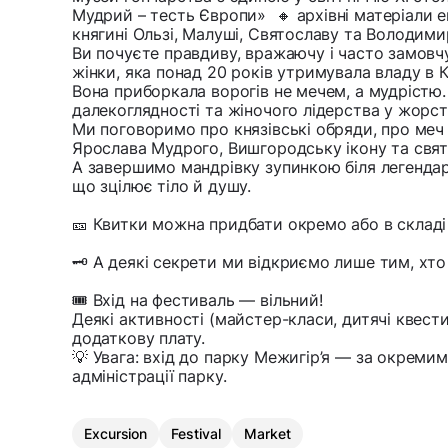
Мудрий – тесть Європи» 🔸 архівні матеріали е
княгині Ользі, Малуші, Святославу та Володими
Ви почуєте правдиву, вражаючу і часто замовч
жінки, яка понад 20 років утримувала владу в Ки
Вона приборкала ворогів не мечем, а мудрістю.
далекоглядності та жіночого лідерства у жорст
Ми поговоримо про князівські обряди, про меч
Ярослава Мудрого, Вишгородську ікону та святі
А завершимо мандрівку зупинкою біля легендар
що зцілює тіло й душу.
🎫 Квитки можна придбати окремо або в складі
🗝️ А деякі секрети ми відкриємо лише тим, хто
🎟 Вхід на фестиваль — вільний!
Деякі активності (майстер-класи, дитячі квест
додаткову плату.
💡 Увага: вхід до парку Межигір’я — за окреми
адміністрації парку.
Excursion
Festival
Market