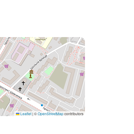
Leaflet
|
©
OpenStreetMap
contributors