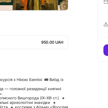
950.00 UAH
рсія з Ніною Белліні 🚌 Виїзд із
 — головної резиденції княгині
ь.
писного Вишгорода (IX–XIII ст.) 🔸
льні археологічні знахідки 🔸
оліття 🔸 костюми з фільму «Ярослав