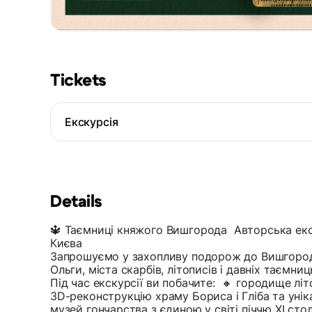
Tickets
Екскурсія
Details
🔱 Таємниці княжого Вишгорода Авторська екску
Києва
Запрошуємо у захопливу подорож до Вишгорода
Ольги, міста скарбів, літописів і давніх таємниц
Під час екскурсії ви побачите: 🔸 городище літо
3D-реконструкцію храму Бориса і Гліба та уніка
музей гончарства з єдиною у світі піччю XI ст