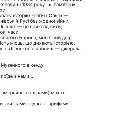
кспедиції 1934 року 🔸 пам’ятник
ру
увану історію княгині Ольги —
ївській Русі без жодної війни.
 Її шлях — це приклад сили,
окі часи.
 святого Бориса, монетний двір
сть місць, що дихають історією.
ної Дзвонкової криниці — джерела,
 Музейного вікенду.
 поїде з нами…
и, імерсивні програми) мають
ми квитками згідно з тарифами