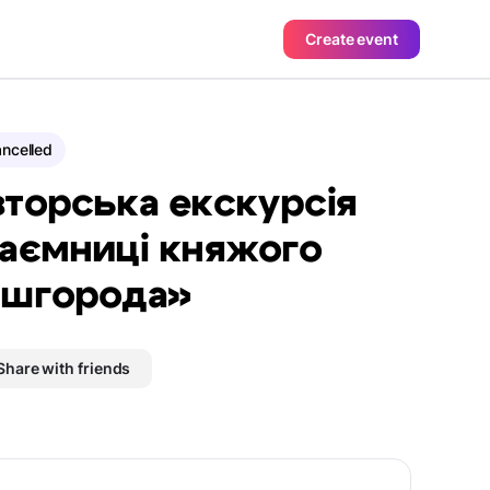
Create event
ncelled
торська екскурсія
аємниці княжого
шгорода»
Share with friends