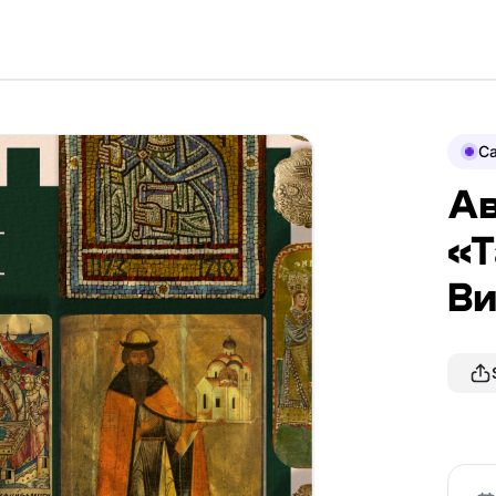
Ca
Ав
«Т
Ви