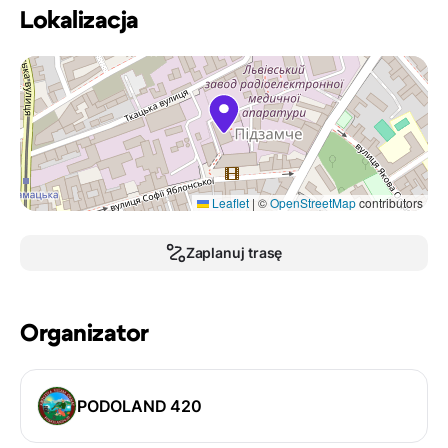
Lokalizacja
Leaflet
|
©
OpenStreetMap
contributors
Zaplanuj trasę
Organizator
PODOLAND 420