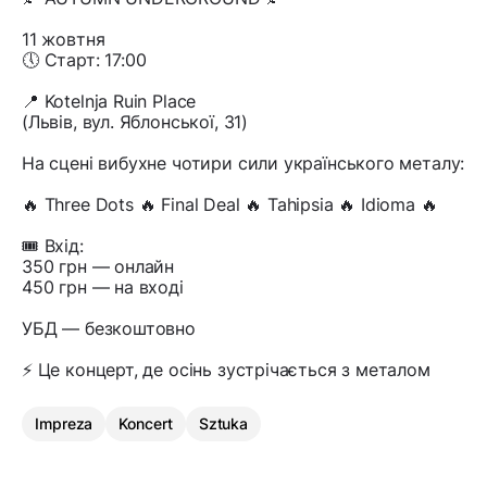
11 жовтня
🕔 Старт: 17:00
📍 Kotelnja Ruin Place
(Львів, вул. Яблонської, 31)
На сцені вибухне чотири сили українського металу:
🔥 Three Dots 🔥 Final Deal 🔥 Tahipsia 🔥 Idioma 🔥
🎟 Вхід:
350 грн — онлайн
450 грн — на вході
УБД — безкоштовно
⚡ Це концерт, де осінь зустрічається з металом
Impreza
Koncert
Sztuka