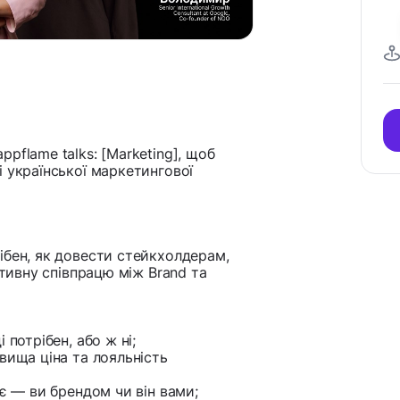
pflame talks: [Marketing], щоб
 української маркетингової
ібен, як довести стейкхолдерам,
ктивну співпрацю між Brand та
 потрібен, або ж ні;
вища ціна та лояльність
ує — ви брендом чи він вами;