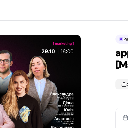
P
ap
[M