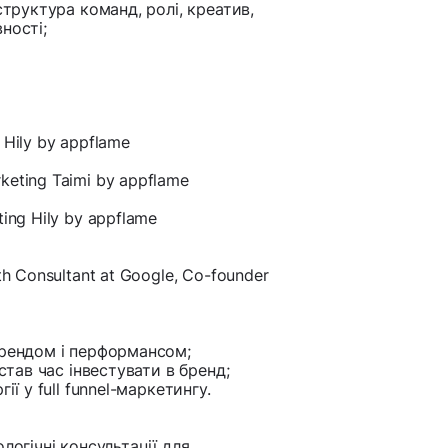
структура команд, ролі, креатив,
ності;
Hily by appflame
eting Taimi by appflame
ing Hily by appflame
h Consultant at Google, Co-founder
брендом і перформансом;
став час інвестувати в бренд;
ї у full funnel-маркетингу.
логічні консультації для