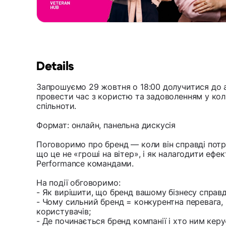
Details
Запрошуємо 29 жовтня о 18:00 долучитися до ap
провести час з користю та задоволенням у колі
спільноти.
Формат: онлайн, панельна дискусія
Поговоримо про бренд — коли він справді потр
що це не «гроші на вітер», і як налагодити ефе
Performance командами.
На події обговоримо:
- Як вирішити, що бренд вашому бізнесу справді
- Чому сильний бренд = конкурентна перевага, 
користувачів;
- Де починається бренд компанії і хто ним кер