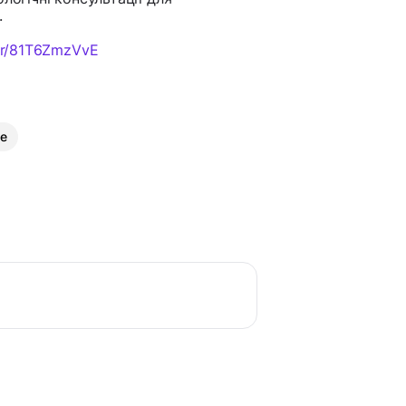
.
jar/81T6ZmzVvE
ce