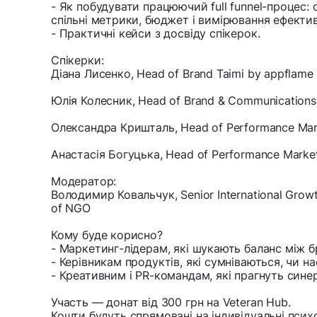
- Як побудувати працюючий full funnel-процес: 
спільні метрики, бюджет і вимірювання ефектив
- Практичні кейси з досвіду спікерок.
Спікерки:
Діана Лисенко, Head of Brand Taimi by appflame
Юлія Колесник, Head of Brand & Communications 
Олександра Кришталь, Head of Performance Mark
Анастасія Богуцька, Head of Performance Market
Модератор:
Володимир Ковальчук, Senior International Growt
of NGO
Кому буде корисно?
- Маркетинг-лідерам, які шукають баланс між 
- Керівникам продуктів, які сумніваються, чи на
- Креативним і PR-командам, які прагнуть синергі
Участь — донат від 300 грн на Veteran Hub.
Кошти будуть спрямовані на індивідуальні психо