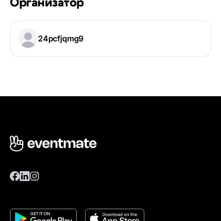
Организатор
24pcfjqmg9