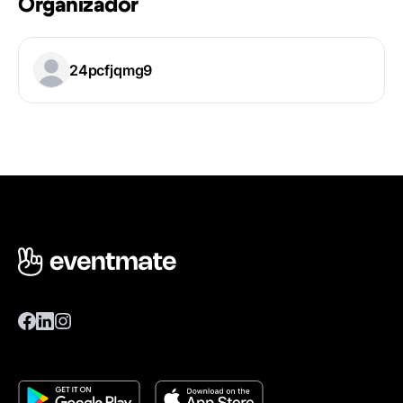
Organizador
24pcfjqmg9