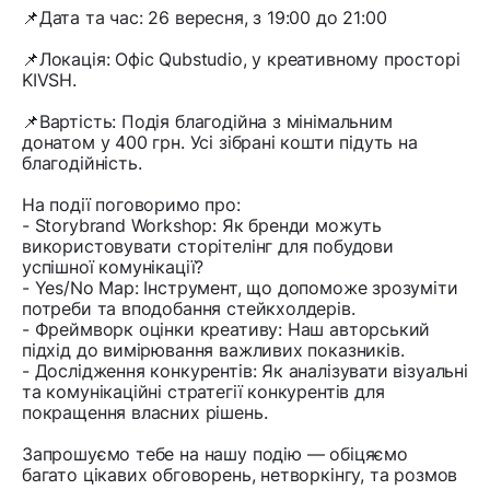
📌Дата та час: 26 вересня, з 19:00 до 21:00
📌Локація: Офіс Qubstudio, у креативному просторі
KIVSH.
📌Вартість: Подія благодійна з мінімальним
донатом у 400 грн. Усі зібрані кошти підуть на
благодійність.
На події поговоримо про:
- Storybrand Workshop: Як бренди можуть
використовувати сторітелінг для побудови
успішної комунікації?
- Yes/No Map: Інструмент, що допоможе зрозуміти
потреби та вподобання стейкхолдерів.
- Фреймворк оцінки креативу: Наш авторський
підхід до вимірювання важливих показників.
- Дослідження конкурентів: Як аналізувати візуальні
та комунікаційні стратегії конкурентів для
покращення власних рішень.
Запрошуємо тебе на нашу подію — обіцяємо
багато цікавих обговорень, нетворкінгу, та розмов