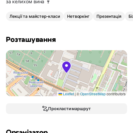
за келихом вина 🍷
Лекції та майстер-класи
Нетворкінг
Презентація
Бі
Розташування
Leaflet
|
©
OpenStreetMap
contributors
Прокласти маршрут
Організатор