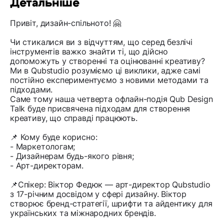
Детальніше
Привіт, дизайн-спільното! 🤗
Чи стикалися ви з відчуттям, що серед безлічі
інструментів важко знайти ті, що дійсно
допоможуть у створенні та оцінюванні креативу?
Ми в Qubstudio розуміємо ці виклики, адже самі
постійно експериментуємо з новими методами та
підходами.
Саме тому наша четверта офлайн-подія Qub Design
Talk буде присвячена підходам для створення
креативу, що справді працюють.
📌 Кому буде корисно:
- Маркетологам;
- Дизайнерам будь-якого рівня;
- Арт-директорам.
📌Спікер: Віктор Федюк — арт-директор Qubstudio
з 17-річним досвідом у сфері дизайну. Віктор
створює бренд-стратегії, шрифти та айдентику для
українських та міжнародних брендів.