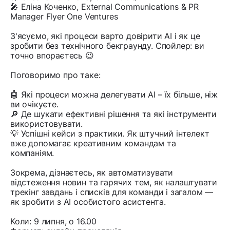
🎤 Еліна Коченко, External Communications & PR
Manager Flyer One Ventures
З'ясуємо, які процеси варто довірити AI і як це
зробити без технічного бекграунду. Спойлер: ви
точно впораєтесь 😉
Поговоримо про таке:
🤖 Які процеси можна делегувати AI – їх більше, ніж
ви очікуєте.
🔎 Де шукати ефективні рішення та які інструменти
використовувати.
💡 Успішні кейси з практики. Як штучний інтелект
вже допомагає креативним командам та
компаніям.
Зокрема, дізнаєтесь, як автоматизувати
відстеження новин та гарячих тем, як налаштувати
трекінг завдань і списків для команди і загалом —
як зробити з AI особистого асистента.
Коли: 9 липня, о 16.00