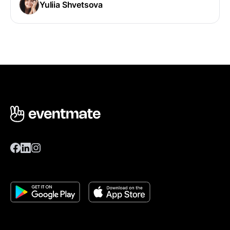
Yuliia Shvetsova