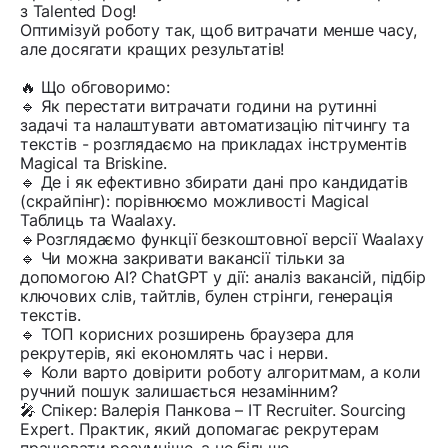
з Talented Dog!
Оптимізуй роботу так, щоб витрачати менше часу,
але досягати кращих результатів!
🔥 Що обговоримо:
🔹 Як перестати витрачати години на рутинні
задачі та налаштувати автоматизацію пітчингу та
текстів - розглядаємо на прикладах інструментів
Magical та Briskine.
🔹 Де і як ефективно збирати дані про кандидатів
(скрайпінг): порівнюємо можливості Magical
Таблиць та Waalaxy.
🔹Розглядаємо функції безкоштовної версії Waalaxy
🔹 Чи можна закривати вакансії тільки за
допомогою AI? ChatGPT у дії: аналіз вакансій, підбір
ключових слів, тайтлів, булен стрінги, генерація
текстів.
🔹 ТОП корисних розширень браузера для
рекрутерів, які економлять час і нерви.
🔹 Коли варто довірити роботу алгоритмам, а коли
ручний пошук залишається незамінним?
🎤 Спікер: Валерія Панкова – IT Recruiter. Sourcing
Expert. Практик, який допомагає рекрутерам