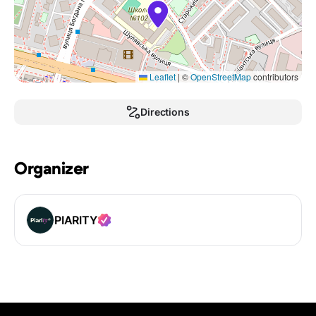
Leaflet
|
©
OpenStreetMap
contributors
Directions
Organizer
PIARITY