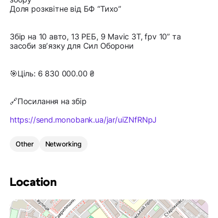
Доля розквітне від БФ “Тихо”
Збір на 10 авто, 13 РЕБ, 9 Mavic 3T, fpv 10” та
засоби звʼязку для Сил Оборони
🎯Ціль: 6 830 000.00 ₴
🔗Посилання на збір
https://send.monobank.ua/jar/uiZNfRNpJ
Other
Networking
Location