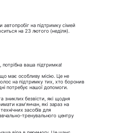
и автопробіг на підтримку сімей
ситься на 23 лютого (неділя).
, потрібна ваша підтримка!
 що має особливу місію. Це не
олос на підтримку тих, хто боронив
годні потребує нашої допомоги.
а зниклих безвісти, які щодня
римати кам'янчан, які зараз на
 технічних засобів для
навчально-тренувального центру
наша віра в перемогу. Це шанс