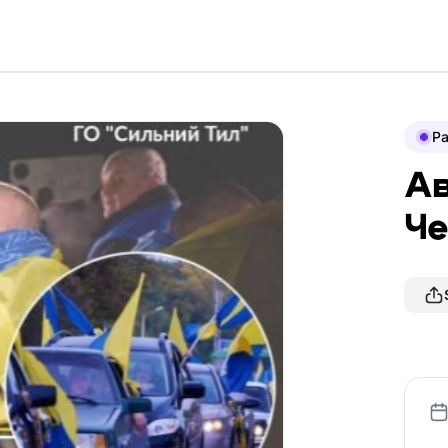
P
Ав
Че