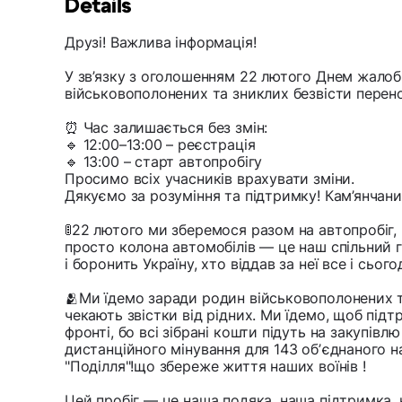
Details
Друзі! Важлива інформація!
У зв’язку з оголошенням 22 лютого Днем жалоб
військовополонених та зниклих безвісти перено
⏰ Час залишається без змін:
🔹 12:00–13:00 – реєстрація
🔹 13:00 – старт автопробігу
Просимо всіх учасників врахувати зміни.
Дякуємо за розуміння та підтримку! Кам’янчани
🚦22 лютого ми зберемося разом на автопробіг,
просто колона автомобілів — це наш спільний г
і боронить Україну, хто віддав за неї все і сьо
🫂Ми їдемо заради родин військовополонених т
чекають звістки від рідних. Ми їдемо, щоб підт
фронті, бо всі зібрані кошти підуть на закупівлю
дистанційного мінування для 143 обʼєднаного 
"Поділля"!що збереже життя наших воїнів !
Цей пробіг — це наша подяка, наша підтримка, 