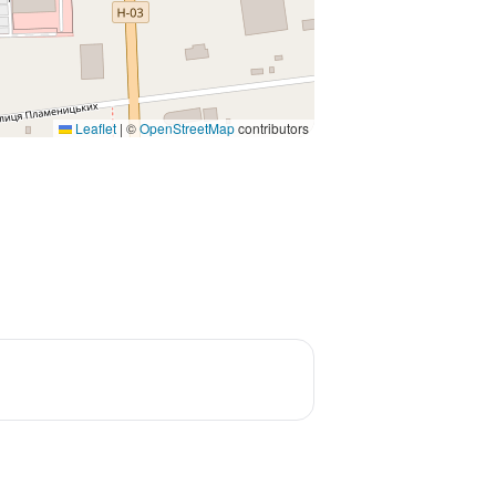
Leaflet
|
©
OpenStreetMap
contributors