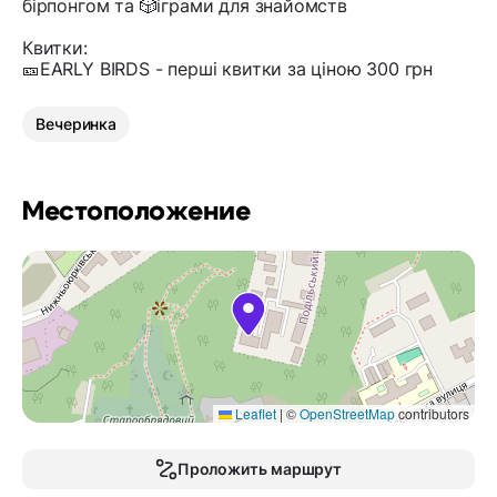
бірпонгом та 🎲іграми для знайомств
Квитки:
🎫EARLY BIRDS - перші квитки за ціною 300 грн
Вечеринка
Местоположение
Leaflet
|
©
OpenStreetMap
contributors
Проложить маршрут