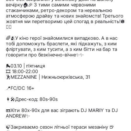
вечірку🏠🎉 З тими самими червоними
стаканчиками, ретро-декором та нереальною
атмосферою драйву та нових знайомств! Третього
жовтня ми перетворимо цей спогад в реальність!🪩
❤️‍🔥
🌈🫂У кіно герої знайомилися випадково. А в нас
тобі допоможуть браслети, які підкажуть, з ким
фліртувати, з ким тусити, а з ким бігти на бар та
говорити про безкінечно-вічне✨✨
🛼03.10 | п‘ятниця
🎞️ 18:00-22:00
🕺MEZZANINE | Нижньоюрківська, 31
📍FC/DC 16+
👩‍🎤Дрес-код: 80s-90s
📼Хіти 80х-90х для вас зіграють DJ MARIIY та DJ
ANDREW✨
🍃Закриваємо сезон літньої тераси мезаніну 🍺