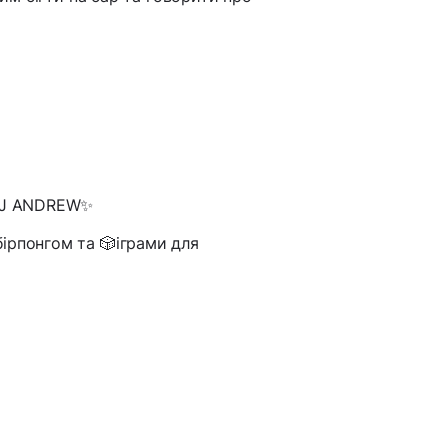
 DJ ANDREW✨
бірпонгом та 🎲іграми для