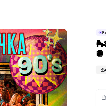
P
🛼
🪩