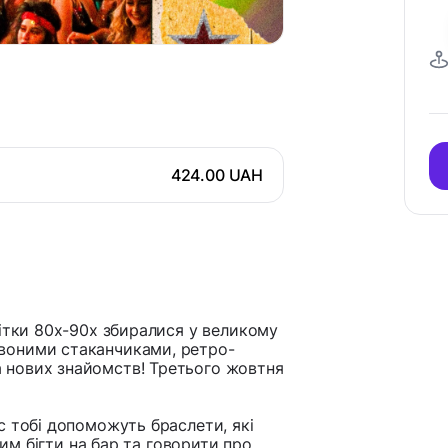
424.00 UAH
літки 80х-90х збиралися у великому
рвоними стаканчиками, ретро-
 нових знайомств! Третього жовтня
ас тобі допоможуть браслети, які
ким бігти на бар та говорити про