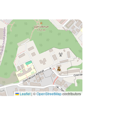
Leaflet
|
©
OpenStreetMap
contributors