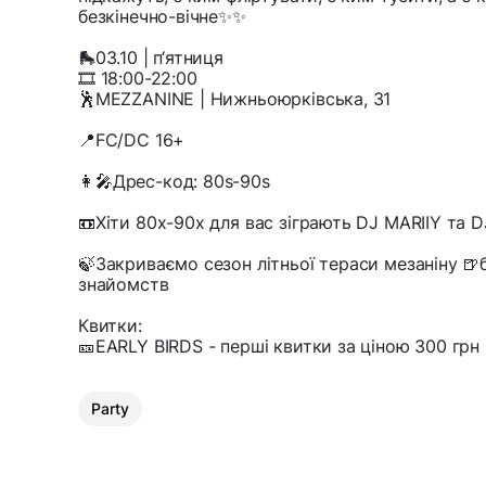
безкінечно-вічне✨✨
🛼03.10 | п‘ятниця
🎞️ 18:00-22:00
🕺MEZZANINE | Нижньоюрківська, 31
📍FC/DC 16+
👩‍🎤Дрес-код: 80s-90s
📼Хіти 80х-90х для вас зіграють DJ MARIIY та
🍃Закриваємо сезон літньої тераси мезаніну 🍺
знайомств
Квитки:
🎫EARLY BIRDS - перші квитки за ціною 300 грн
Party