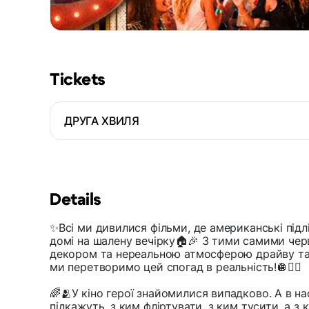
Tickets
ДРУГА ХВИЛЯ
Details
✨Всі ми дивилися фільми, де американські під
домі на шалену вечірку🏠🎉 З тими самими че
декором та нереальною атмосферою драйву та
ми перетворимо цей спогад в реальність!🪩❤️‍🔥
🌈🫂У кіно герої знайомилися випадково. А в н
підкажуть, з ким фліртувати, з ким тусити, а з 