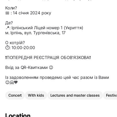
Коли?
📅 : 14 січня 2024 року
Де?
📍: Ірпінський Ліцей номер 1 (Укриття)
м. Ірпінь, вул. Тургенівська, 17
О котрій?
⏱️: 10:00-20:00
❗️ПОПЕРЕДНЯ РЕЄСТРАЦІЯ ОБОВʼЯЗКОВА❗️
Вхід за QR-Квитками 😉
Із задоволенням проведемо цей час разом із Вами
😉🤗🧡
Concert
With kids
Lectures and master classes
Festiv
Location