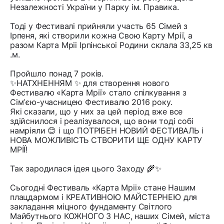
Незалежності України у Парку ім. Правика.
Тоді у Фестивалі прийняли участь 65 Сімей з
Ірпеня, які створили кожна Свою Карту Мрії, а
разом Карта Мріі Ірпінськоі Родини склала 33,25 кв
.м.
Пройшло понад 7 років.
✨НАТХНЕННЯМ ✨ для створення нового
Фестивалю «Карта Мрії» стало спілкування з
Сімʼєю-учасницею Фестивалю 2016 року.
Які сказали, що у них за цей період вже все
здійснилося і реалізувалося, що вони тоді собі
намріяли 😊 і що ПОТРІБЕН НОВИЙ ФЕСТИВАЛЬ і
НОВА МОЖЛИВІСТЬ СТВОРИТИ ЩЕ ОДНУ КАРТУ
МРІЇ!
Так зародилася ідея цього Заходу 🌾✨
Сьогодні Фестиваль «Карта Мріі» стане Нашим
плацдармом і КРЕАТИВНОЮ МАЙСТЕРНЕЮ для
закладання міцного фундаменту Світлого
Майбутнього КОЖНОГО З НАС, наших Сімей, міста