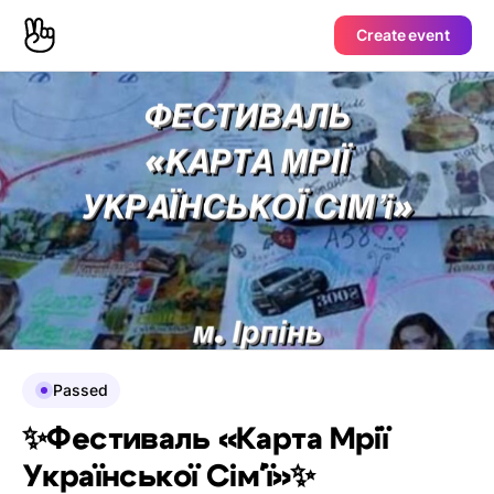
Create event
Passed
✨Фестиваль «Карта Мрії
Української Сімʼї»✨