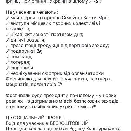
Ірпінь, Приірпіння і України в цілому 🪄🎨✨
На учасників чекають :
🪄майстерня створення Сімейної Карти Мрії;
🪄виступи місцевих творчих колективів і
вокалістів;
🪄цікаві активності протягом дня;
🪄дитячі розваги;
🪄презентації продукції від партнерів заходу;
🪄подарунки 🎁;
🪄номінації;
🪄лотерея;
🪄сюрпризи
🪄неочікуваний сюрприз від організаторки
Фестивалю для всіх його учасників, партнерів,
меценатів, волонтерів 😉
Фестиваль буде проходити по-новому - у нових
реаліях - з дотриманням всіх безпекових заходів -
в одному з найбільших укриттів міста!!!
Це СОЦІАЛЬНИЙ ПРОЄКТ.
Вхід для учасників БЕЗКОШТОВНИЙ!
Проводиться за підтримки Відлілу Культури міста.