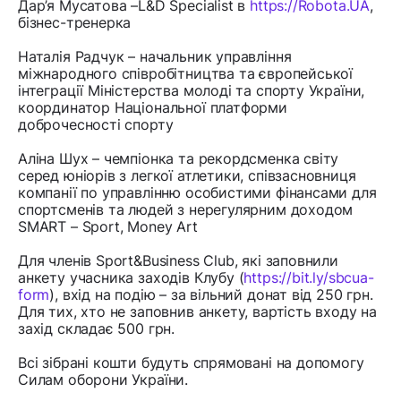
Дар’я Мусатова –L&D Specialist в
https://Robota.UA
,
бізнес-тренерка
Наталія Радчук – начальник управління
міжнародного співробітництва та європейської
інтеграції Міністерства молоді та спорту України,
координатор Національної платформи
доброчесності спорту
Аліна Шух – чемпіонка та рекордсменка світу
серед юніорів з легкої атлетики, співзасновниця
компанії по управлінню особистими фінансами для
спортсменів та людей з нерегулярним доходом
SMART – Sport, Money Art
Для членів Sport&Business Club, які заповнили
анкету учасника заходів Клубу (
https://bit.ly/sbcua-
form
), вхід на подію – за вільний донат від 250 грн.
Для тих, хто не заповнив анкету, вартість входу на
захід складає 500 грн.
Всі зібрані кошти будуть спрямовані на допомогу
Силам оборони України.