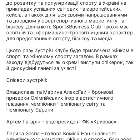
до розвитку та популяризації спорту в Україні на
прикладах успішних світових та європейських
кейсів, а також діляться своїми напрацюваннями
та досвідом у сфері спортивного маркетингу та
бізнесу. Діяльність Sport&Business Club також має
освітній та інформаційно-просвітницький характер
для представників спорту, бізнесу та медіа.
Цього разу зустріч Клубу буде присвячена жінкам в
спорті та жіночому спорту загалом. В рамках
заходу відбудуться як окремі виступи спікерок, так
й дискусійні панелі за участі
Спікери зустрічі:
Владислава та Марина Алексіїви – бронзові
призерки Олімпійських ігор з артистичного
плавання, чемпіонки Чемпіонату світу та
Чемпіонату Європи
Артем Гагарін – віцепрезидент ФК «Кривбас»
Лариса Заспа – голова Комісії Національного
олімпійського комітету «Жінки в спорті», бронзова