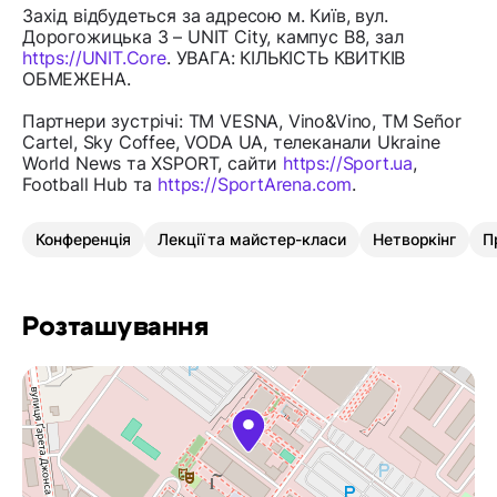
Захід відбудеться за адресою м. Київ, вул.
Дорогожицька 3 – UNIT City, кампус B8, зал
https://UNIT.Core
. УВАГА: КІЛЬКІСТЬ КВИТКІВ
ОБМЕЖЕНА.
Партнери зустрічі: ТМ VESNA, Vino&Vino, ТМ Señor
Cartel, Sky Coffee, VODA UA, телеканали Ukraine
World News та XSPORT, сайти
https://Sport.ua
,
Football Hub та
https://SportArena.com
.
Конференція
Лекції та майстер-класи
Нетворкінг
П
Розташування