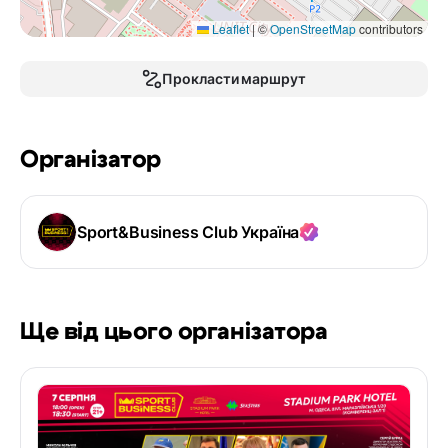
Leaflet
|
©
OpenStreetMap
contributors
Прокласти маршрут
Організатор
Sport&Business Club Україна
Ще від цього організатора