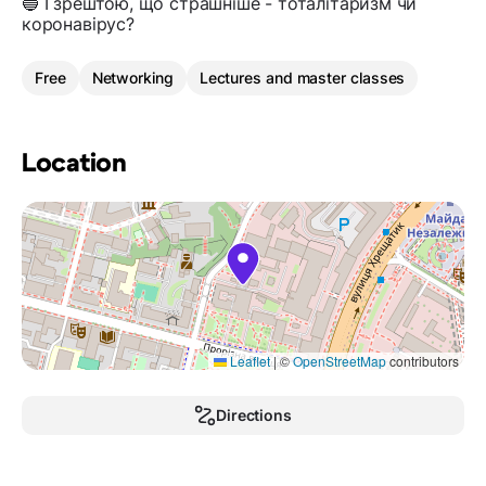
🔵 І зрештою, що страшніше - тоталітаризм чи
коронавірус?
Free
Networking
Lectures and master classes
Location
Leaflet
|
©
OpenStreetMap
contributors
Directions