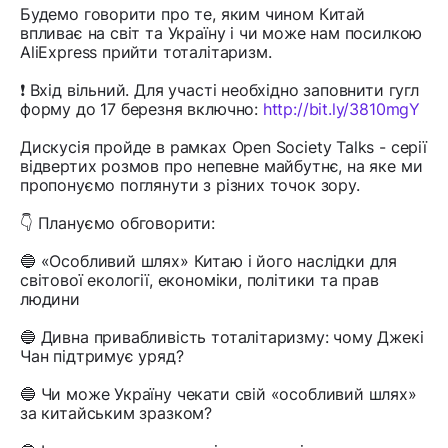
Будемо говорити про те, яким чином Китай
впливає на світ та Україну і чи може нам посилкою
AliExpress прийти тоталітаризм.
❗️ Вхід вільний. Для участі необхідно заповнити гугл
форму до 17 березня включно:
http://bit.ly/3810mgY
Дискусія пройде в рамках Open Society Talks - серії
відвертих розмов про непевне майбутнє, на яке ми
пропонуємо поглянути з різних точок зору.
👇 Плануємо обговорити:
🔵 «Особливий шлях» Китаю і його наслідки для
світової екології, економіки, політики та прав
людини
🔵 Дивна привабливість тоталітаризму: чому Джекі
Чан підтримує уряд?
🔵 Чи може Україну чекати свій «особливий шлях»
за китайським зразком?