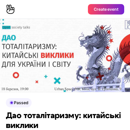
Create event
Passed
Дао тоталітаризму: китайські
виклики