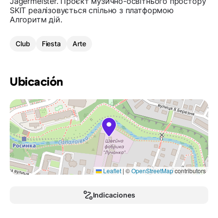
Jagermeister. Проєкт музично-освітнього простору
SKIT реалізовується спільно з платформою
Алгоритм дій.
Club
Fiesta
Arte
Ubicación
Leaflet
|
©
OpenStreetMap
contributors
Indicaciones