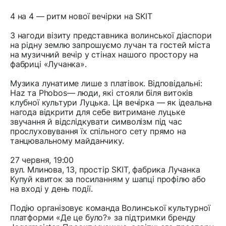
4 на 4 — ритм нової вечірки на SKIT
З нагоди візиту представника волинської діаспори
на рідну землю запрошуємо лучан та гостей міста
на музичний вечір у стінах нашого простору на
фабриці «Лучанка».
Музика лунатиме лише з платівок. Відповідальні:
Haz та Phobos— люди, які стояли біля витоків
клубної культури Луцька. Ця вечірка — як ідеальна
нагода відкрити для себе витримане луцьке
звучання й відслідкувати символізм під час
прослуховування їх спільного сету прямо на
танцювальному майданчику.
27 червня, 19:00
вул. Млинова, 13, простір SKIT, фабрика Лучанка
Купуй квиток за посиланням у шапці профілю або
на вході у день події.
Подію організовує команда Волинської культурної
платформи «Де це було?» за підтримки бренду