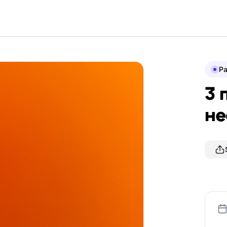
P
3 
не