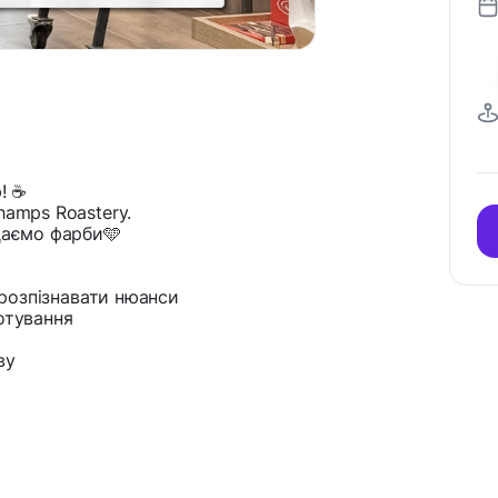
! ☕️
hamps Roastery.
одаємо фарби🩵
ь розпізнавати нюанси
отування
ву
