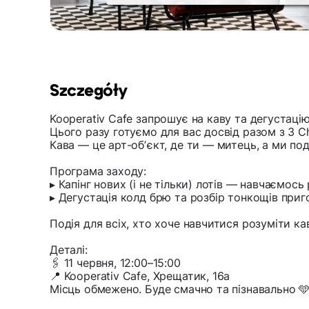
Szczegóły
Kooperativ Cafe запрошує на каву та дегустацію
Цього разу готуємо для вас досвід разом з 3 C
Кава — це арт-обʼєкт, де ти — митець, а ми п
Програма заходу:
▸ Капінг нових (і не тільки) лотів — навчаємос
▸ Дегустація колд брю та розбір тонкощів приг
Подія для всіх, хто хоче навчитися розуміти ка
Деталі:
🖇️ 11 червня, 12:00–15:00
📍 Kooperativ Cafe, Хрещатик, 16а
Місць обмежено. Буде смачно та пізнавально 