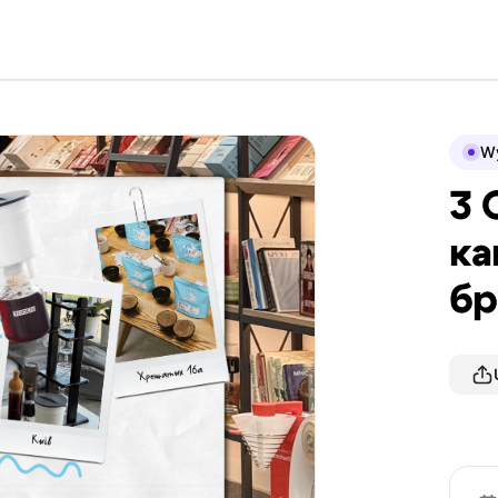
Wy
3 
ка
б