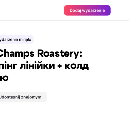
Dodaj wydarzenie
darzenie minęło
Champs Roastery:
пінг лінійки + колд
рю
Udostępnij znajomym