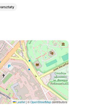
warsztaty
Leaflet
|
©
OpenStreetMap
contributors