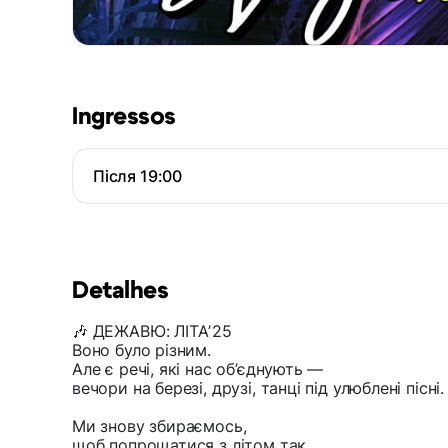
Ingressos
Після 19:00
Detalhes
🎶 ДЕЖАВЮ: ЛІТАʼ25
Воно було різним.
Але є речі, які нас об’єднують —
вечори на березі, друзі, танці під улюблені пісні.
Ми знову збираємось,
щоб попрощатися з літом так,