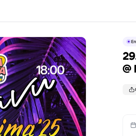
En
29
@ 