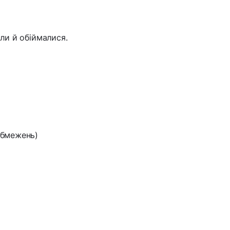
али й обіймалися.
 обмежень)