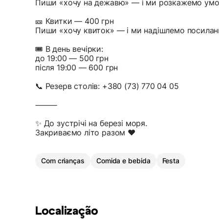
Пиши «хочу на дежавю» — і ми розкажемо умо
🎫 Квитки — 400 грн
Пиши «хочу квиток» — і ми надішлемо посиланн
🎟 В день вечірки:
до 19:00 — 500 грн
після 19:00 — 600 грн
📞 Резерв столів: +380 (73) 770 04 05
⸻
✨ До зустрічі на березі моря.
Закриваємо літо разом ❤️
Com crianças
Comida e bebida
Festa
Localização