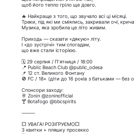
щоб його тепло гріло ще довго.
🔥 Найкраще з того, що звучало всі ці місяці.
Треки, під які ми сміялись, закривали очі, крич
Музика, яка зробила це літо живим.
Приходь — сказати «дякую» літу.
І «до зустрічі» тим спогадам,
що вже стали історією.
🗓 29 серпня / Пʼятниця / 18:00
📍 Public Beach Club @public_odesa
📌 12 ст. Великого Фонтану
🚫 FC / 18+ (діти до 16 років з батьками — без
Спонсори заходу:
🥂 Zonin @zoninofficial
🍸 Botafogo @bbcspirits
⸻
💥 УВАГА! РОЗІГРУЄМО💥
3 квитки + пляшку просекко