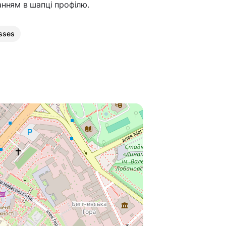
анням в шапці профілю.
asses