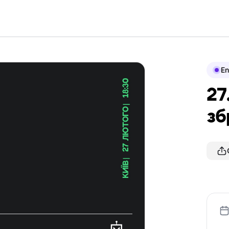
En
27
зб