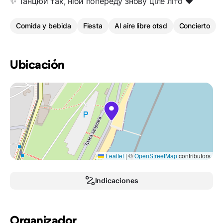
✨ Танцюй так, ніби попереду знову ціле літо ❤️
Comida y bebida
Fiesta
Al aire libre otsd
Concierto
Ubicación
Leaflet
|
©
OpenStreetMap
contributors
Indicaciones
Organizador