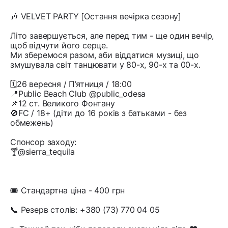
🎶 VELVET PARTY [Остання вечірка сезону]
Літо завершується, але перед тим - ще один вечір,
щоб відчути його серце.
Ми зберемося разом, аби віддатися музиці, що
змушувала світ танцювати у 80-х, 90-х та 00-х.
🗓️26 вересня / П’ятниця / 18:00
📍Public Beach Club @public_odesa
📌12 ст. Великого Фонтану
🚫FC / 18+ (діти до 16 років з батьками - без
обмежень)
Спонсор заходу:
🍸@sierra_tequila
🎟️ Стандартна ціна - 400 грн
📞 Резерв столів: +380 (73) 770 04 05