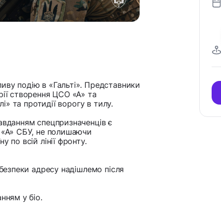
иву подію в «Гальті». Представники
рії створення ЦСО «А» та
лі» та протидії ворогу в тилу.
завданням спецпризначенців є
О «А» СБУ, не полишаючи
 по всій лінії фронту.
ь безпеки адресу надішлемо після
нням у біо.