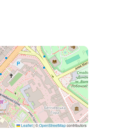
Leaflet
|
©
OpenStreetMap
contributors