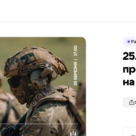
P
25
пр
на