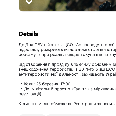
Details
До Дня СБУ військові ЦСО «А» проведуть особл
підрозділу розкриють маловідомі сторінки істо
розкажуть про реалії ліквідації окупантів на «ну
Від створення підрозділу в 1994-му основним 
знешкодження терористів. Із 2014-го бійці ЦС
антитерористичної діяльності, захищають Україну
📍 Коли: 25 березня, 17:00.
📍 Де: мілітарний простір «Гальт» (із міркуван
реєстрації).
Кількість місць обмежена. Реєстрація за посила