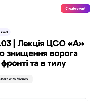
Create event
assed
.03 | Лекція ЦСО «А»
о знищення ворога
 фронті та в тилу
Share with friends