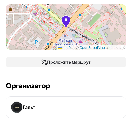
Leaflet
|
©
OpenStreetMap
contributors
Проложить маршрут
Организатор
Гальт