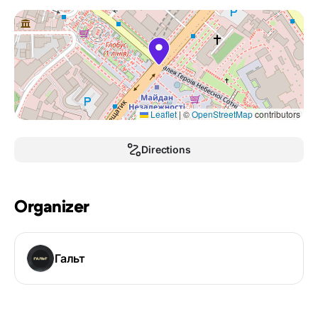
Leaflet
|
©
OpenStreetMap
contributors
Directions
Organizer
Гальт