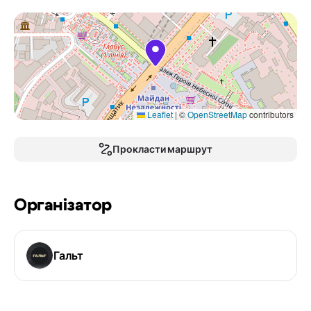
Leaflet
|
©
OpenStreetMap
contributors
Прокласти маршрут
Організатор
Гальт