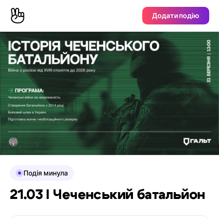
Додати подію
Подія минула
21.03 I Чеченський батальйон